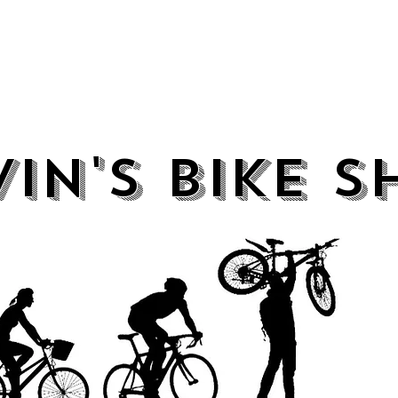
vin's
Bike S