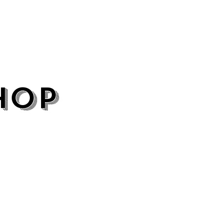
hop
SERVICE
VAKKENNIS
BETROUWBAARHEID