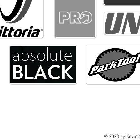
at 92, 8650 Houthulst
© 2023 by Kevin's