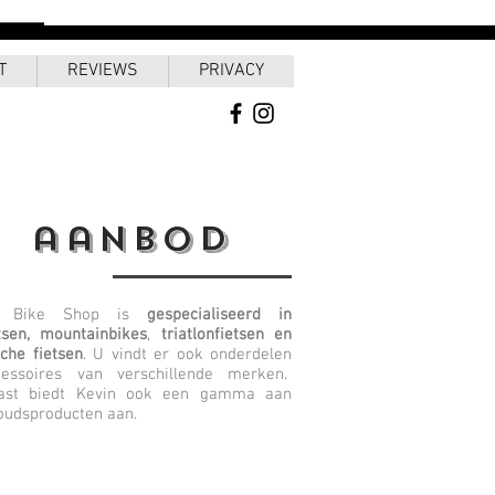
T
REVIEWS
PRIVACY
aanbod
’s Bike Shop is
gespecialiseerd in
tsen, mountainbikes
,
triatlonfietsen en
sche fietsen
. U vindt er ook onderdelen
essoires van verschillende merken.
ast biedt Kevin ook een gamma aan
oudsproducten aan.