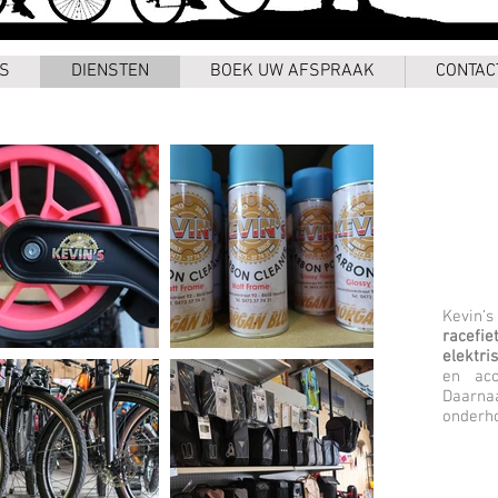
S
DIENSTEN
BOEK UW AFSPRAAK
CONTAC
Kevin
racefie
elektri
en acc
Daarna
onderh